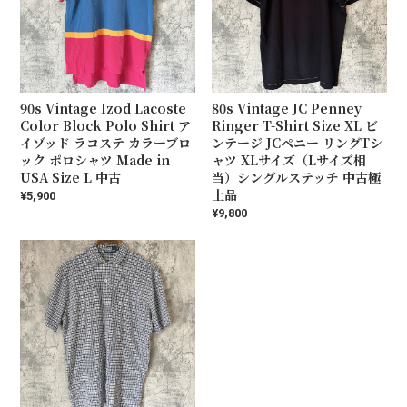
90s Vintage Izod Lacoste
80s Vintage JC Penney
Color Block Polo Shirt ア
Ringer T-Shirt Size XL ビ
イゾッド ラコステ カラーブロ
ンテージ JCペニー リングTシ
ック ポロシャツ Made in
ャツ XLサイズ（Lサイズ相
USA Size L 中古
当）シングルステッチ 中古極
上品
¥5,900
¥9,800