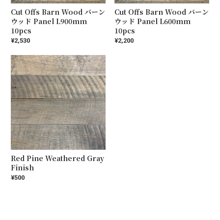
Cut Offs Barn Wood バーン
Cut Offs Barn Wood バーン
ウッド Panel L900mm
ウッド Panel L600mm
10pcs
10pcs
¥2,530
¥2,200
Red Pine Weathered Gray
Finish
¥500